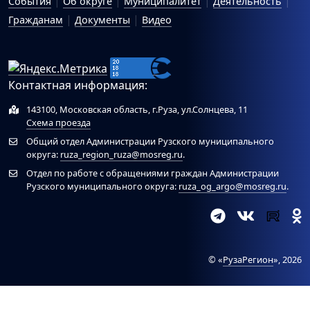
События
Об округе
Муниципалитет
Деятельность
Гражданам
Документы
Видео
Контактная информация:
143100, Московская область, г.Руза, ул.Солнцева, 11
Схема проезда
Общий отдел Администрации Рузского муниципального
округа:
ruza_region_ruza@mosreg.ru
.
Отдел по работе с обращениями граждан Администрации
Рузского муниципального округа:
ruza_og_argo@mosreg.ru
.
© «
РузаРегион
», 2026