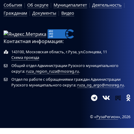
События
Об округе
Муниципалитет
Деятельность
Гражданам
Документы
Видео
Контактная информация:
143100, Московская область, г.Руза, ул.Солнцева, 11
Схема проезда
Общий отдел Администрации Рузского муниципального
округа:
ruza_region_ruza@mosreg.ru
.
Отдел по работе с обращениями граждан Администрации
Рузского муниципального округа:
ruza_og_argo@mosreg.ru
.
© «
РузаРегион
», 2026