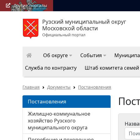
Другие порталы
Рузский муниципальный округ
РузаРИА: последние новости Рузского муниципально
Московской области
округа
Официальный портал
Об округе
События
Муниципа
Служба по контракту
Штаб комитета семей
Главная
Документы
Постановления
Пос
Постановления
Жилищно-коммунальное
хозяйство Рузского
Назва
муниципального округа
Погребение и похоронное