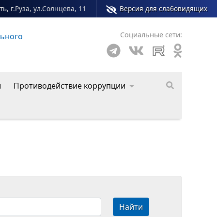
ь, г.Руза, ул.Солнцева, 11
Версия для слабовидящих
Социальные сети:
о округа
ы
Противодействие коррупции
Найти