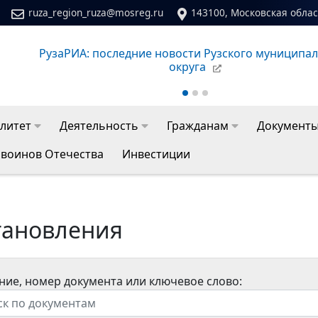
ruza_region_ruza@mosreg.ru
143100, Московская област
го
Сайт молодежного центра Рузского муниципальног
литет
Деятельность
Гражданам
Документ
 воинов Отечества
Инвестиции
тановления
ние, номер документа или ключевое слово: