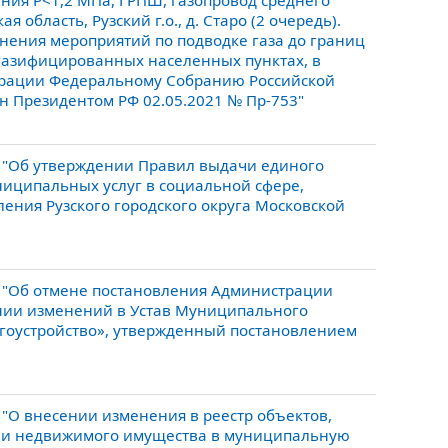
ния Р<1,2 МПа, ГРПШ, газопровод среднего
область, Рузский г.о., д. Старо (2 очередь).
лнения мероприятий по подводке газа до границ
азифицированных населенных пунктах, в
дерации Федеральному Собранию Российской
н Президентом РФ 02.05.2021 № Пр-753"
 "Об утверждении Правил выдачи единого
ниципальных услуг в социальной сфере,
ения Рузского городского округа Московской
 "Об отмене постановления Администрации
сении изменений в Устав Муниципального
агоустройство», утвержденный постановлением
"О внесении изменения в реестр объектов,
ии недвижимого имущества в муниципальную