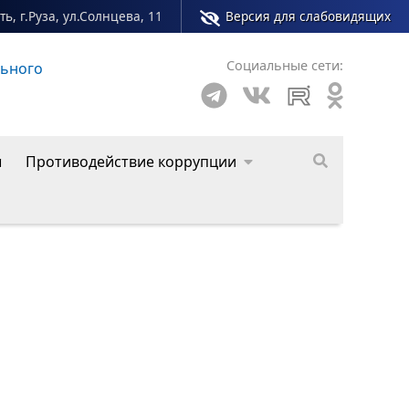
ь, г.Руза, ул.Солнцева, 11
Версия для слабовидящих
Социальные сети:
о округа
ы
Противодействие коррупции