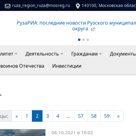
ruza_region_ruza@mosreg.ru
143100, Московская област
Сайт молодежного центра Рузского муниципальног
литет
Деятельность
Гражданам
Документ
 воинов Отечества
Инвестиции
Т
цы:
«
1
2
3
4
...
57
58
59
»
06.10.2021 в 16:02