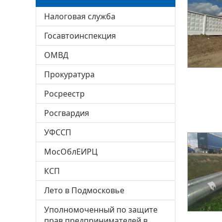
Налоговая служба
Госавтоинспекция
ОМВД
Прокуратура
Росреестр
Росгвардия
УФССП
МосОблЕИРЦ
КСП
Лето в Подмосковье
Уполномоченный по защите
прав предпринимателей в