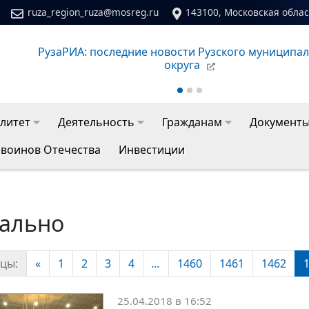
ruza_region_ruza@mosreg.ru
143100, Московская област
Сайт молодежного центра Рузского муниципальног
литет
Деятельность
Гражданам
Документ
 воинов Отечества
Инвестиции
уально
цы:
«
1
2
3
4
...
1460
1461
1462
25.04.2018 в 16:52