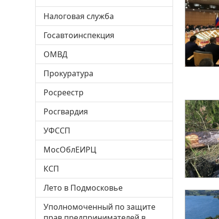
Налоговая служба
Госавтоинспекция
ОМВД
Прокуратура
Росреестр
Росгвардия
УФССП
МосОблЕИРЦ
КСП
Лето в Подмосковье
Уполномоченный по защите
прав предпринимателей в