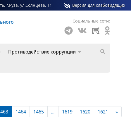
ь, г.Руза, ул.Солнцева, 11
Версия для слабовидящих
Социальные сети:
о округа
ы
Противодействие коррупции
1463
1464
1465
...
1619
1620
1621
»