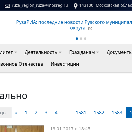
ruza_region_ruza@mosreg.ru
143100, Московская област
Сайт молодежного центра Рузского муниципальног
литет
Деятельность
Гражданам
Документ
 воинов Отечества
Инвестиции
уально
цы:
«
1
2
3
4
...
1581
1582
1583
13.01.2017 в 18:45