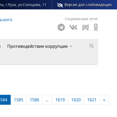
ь, г.Руза, ул.Солнцева, 11
Версия для слабовидящих
Социальные сети:
о округа
ы
Противодействие коррупции
1584
1585
1586
...
1619
1620
1621
»