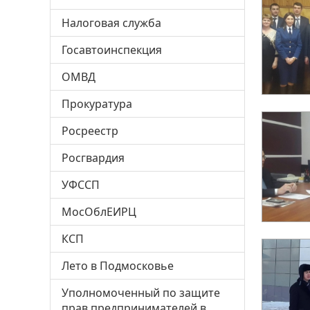
Налоговая служба
Госавтоинспекция
ОМВД
Прокуратура
Росреестр
Росгвардия
УФССП
МосОблЕИРЦ
КСП
Лето в Подмосковье
Уполномоченный по защите
прав предпринимателей в