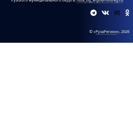
Рузского муниципального округа:
ruza_og_argo@mosreg.ru
.
© «
РузаРегион
», 2026