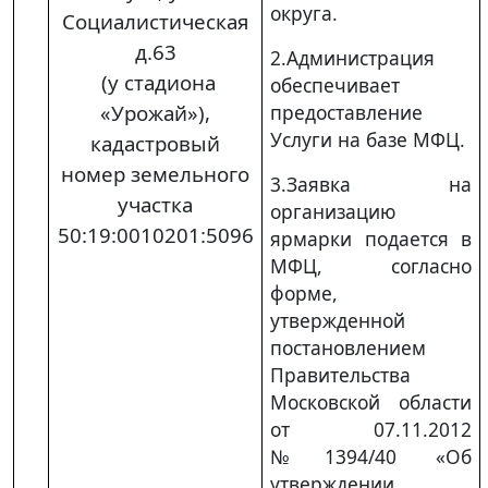
округа.
Социалистическая
д.63
2.Администрация
(у стадиона
обеспечивает
«Урожай»),
предоставление
Услуги на базе МФЦ.
кадастровый
номер земельного
3.Заявка на
участка
организацию
50:19:0010201:5096
ярмарки подается в
МФЦ, согласно
форме,
утвержденной
постановлением
Правительства
Московской области
от 07.11.2012
№1394/40 «Об
утверждении