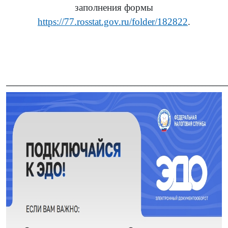
заполнения формы
https://77.rosstat.gov.ru/folder/182822
.
______________________________________________________________