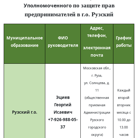
Уполномоченного
по защите прав
предпринимателей в г.о. Рузский
Адрес,
телефон,
Муниципальное
ФИО
График
образование
руководителя
работы
электронная
почта
Московская обл.,
г. Руза,
ул. Солнцева, д.
11
Каждый
Эциев
(общественная
второй
Георгий
приемная
вторник
Рузский г.о.
Исаевич
Администрации
месяца с
+7-926-988-05-
Рузского
10.00 до
37
городского
13.00
округа)
часов