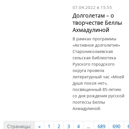
07.04.2022 в 15:55
Долголетам – о
творчестве Беллы
Ахмадулиной
В рамках программы
«Активное долголетие»
Старониколаевская
сельская библиотека
Рузского городского
округа провела
литературный час «Моей
душе покоя нет»,
посвященный 85-летию
со дня рождения русской
поэтессы Беллы
Ахмадулиной.
Страницы:
«
1
2
3
4
...
689
690