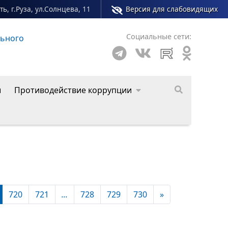
ь, г.Руза, ул.Солнцева, 11
Версия для слабовидящих
Социальные сети:
о округа
ы
Противодействие коррупции
720
721
...
728
729
730
»