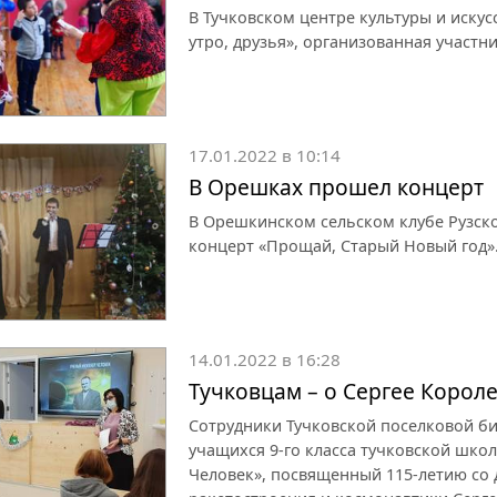
В Тучковском центре культуры и иску
утро, друзья», организованная участ
17.01.2022 в 10:14
В Орешках прошел концерт
В Орешкинском сельском клубе Рузск
концерт «Прощай, Старый Новый год»
14.01.2022 в 16:28
Тучковцам – о Сергее Корол
Сотрудники Тучковской поселковой би
учащихся 9-го класса тучковской шко
Человек», посвященный 115-летию со 