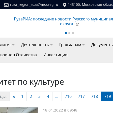
ruza_region_ruza@mosreg.ru
143100, Московская област
Сайт молодежного центра Рузского муниципальног
литет
Деятельность
Гражданам
Документ
 воинов Отечества
Инвестиции
тет по культуре
цы:
«
1
2
3
4
...
716
717
718
719
18.01.2022 в 09:48