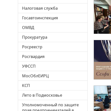
Налоговая служба
Госавтоинспекция
ОМВД
Прокуратура
Росреестр
Росгвардия
УФССП
МосОблЕИРЦ
КСП
Лето в Подмосковье
Уполномоченный по защите
прав предпринимателей в