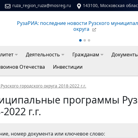
ruza_region_ruza@mosreg.ru
143100, Московская област
Сайт молодежного центра Рузского муниципальног
литет
Деятельность
Гражданам
Документ
 воинов Отечества
Инвестиции
зского городского округа 2018-2022 г.г.
иципальные программы Рузс
-2022 г.г.
ние, номер документа или ключевое слово: