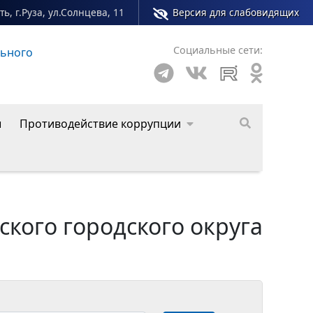
ь, г.Руза, ул.Солнцева, 11
Версия для слабовидящих
Социальные сети:
о округа
ы
Противодействие коррупции
кого городского округа