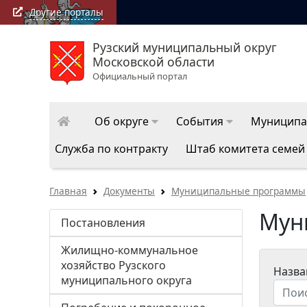
Другие порталы
Рузский муниципальный округ
РузаРИА: последние новости Рузского муниципально
Московской области
округа
Официальный портал
Об округе
События
Муниципа
Служба по контракту
Штаб комитета семей
Главная
Документы
Муниципальные программы
Мун
Постановления
Жилищно-коммунальное
хозяйство Рузского
Назва
муниципального округа