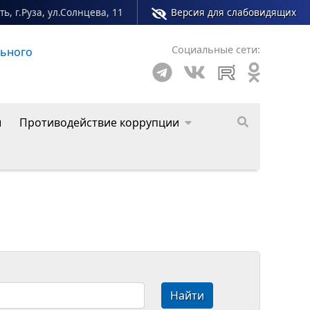
ь, г.Руза, ул.Солнцева, 11
Версия для слабовидящих
Социальные сети:
о округа
ы
Противодействие коррупции
Найти