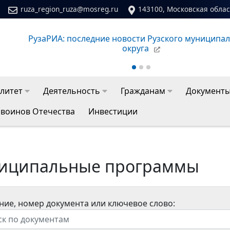
ruza_region_ruza@mosreg.ru
143100, Московская област
го
Сайт молодежного центра Рузского муниципальног
литет
Деятельность
Гражданам
Документ
 воинов Отечества
Инвестиции
иципальные программы
ние, номер документа или ключевое слово: