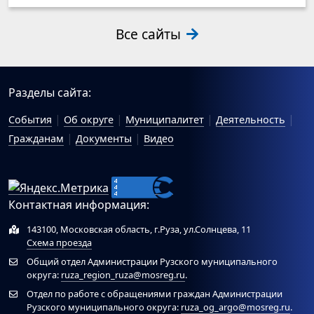
Все сайты
Разделы сайта:
События
Об округе
Муниципалитет
Деятельность
Гражданам
Документы
Видео
Контактная информация:
143100, Московская область, г.Руза, ул.Солнцева, 11
Схема проезда
Общий отдел Администрации Рузского муниципального
округа:
ruza_region_ruza@mosreg.ru
.
Отдел по работе с обращениями граждан Администрации
Рузского муниципального округа:
ruza_og_argo@mosreg.ru
.