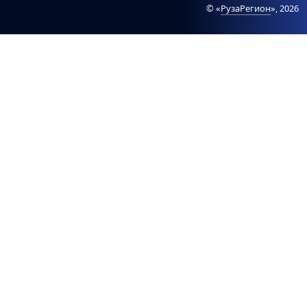
© «
РузаРегион
», 2026