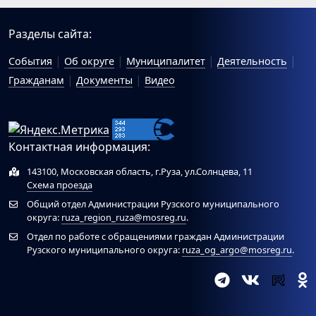
Разделы сайта:
События
Об округе
Муниципалитет
Деятельность
Гражданам
Документы
Видео
Контактная информация:
143100, Московская область, г.Руза, ул.Солнцева, 11
Схема проезда
Общий отдел Администрации Рузского муниципального
округа:
ruza_region_ruza@mosreg.ru
.
Отдел по работе с обращениями граждан Администрации
Рузского муниципального округа:
ruza_og_argo@mosreg.ru
.