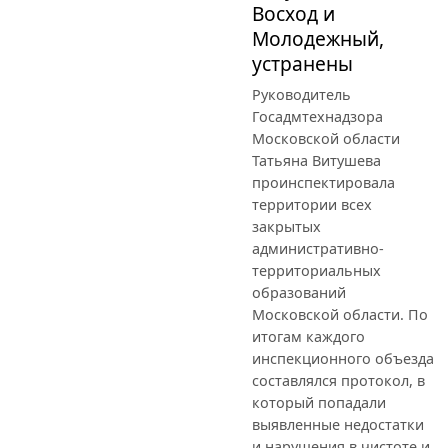
Восход и
Молодежный,
устранены
Руководитель
Госадмтехнадзора
Московской области
Татьяна Витушева
проинспектировала
территории всех
закрытых
административно-
территориальных
образований
Московской области. По
итогам каждого
инспекционного объезда
составлялся протокол, в
который попадали
выявленные недостатки
и нарушения в чистоте и