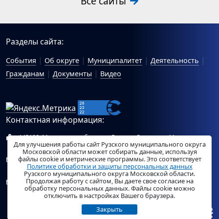
Все сайты
Разделы сайта:
События
Об округе
Муниципалитет
Деятельность
Гражданам
Документы
Видео
Контактная информация:
143100, Московская область, г.Руза, ул.Солнцева, 11
Для улучшения работы сайт Рузского муниципального округа
Схема проезда
Московской области может собирать данные, используя
файлы cookie и метрические программы. Это соответствует
Общий отдел Администрации Рузского муниципального
Политике обработки и защиты персональных данных
округа:
ruza_region_ruza@mosreg.ru
.
Рузского муниципального округа Московской области.
Продолжая работу с сайтом, Вы даете свое согласие на
Отдел по работе с обращениями граждан Администрации
обработку персональных данных. Файлы cookie можно
Рузского муниципального округа:
ruza_og_argo@mosreg.ru
.
отключить в настройках Вашего браузера.
Закрыть