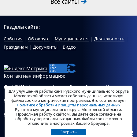
Все сайты
Разделы сайта:
События
Об округе
Муниципалитет
Деятельность
Гражданам
Документы
Видео
Контактная информация:
143100, Московская область, г.Руза, ул.Солнцева, 11
Для улучшения работы сайт Рузского муниципального округа
Схема проезда
Московской области может собирать данные, используя
файлы cookie и метрические программы. Это соответствует
Общий отдел Администрации Рузского муниципального
Политике обработки и защиты персональных данных
округа:
ruza_region_ruza@mosreg.ru
.
Рузского муниципального округа Московской области.
Продолжая работу с сайтом, Вы даете свое согласие на
Отдел по работе с обращениями граждан Администрации
обработку персональных данных. Файлы cookie можно
Рузского муниципального округа:
ruza_og_argo@mosreg.ru
.
отключить в настройках Вашего браузера.
Закрыть